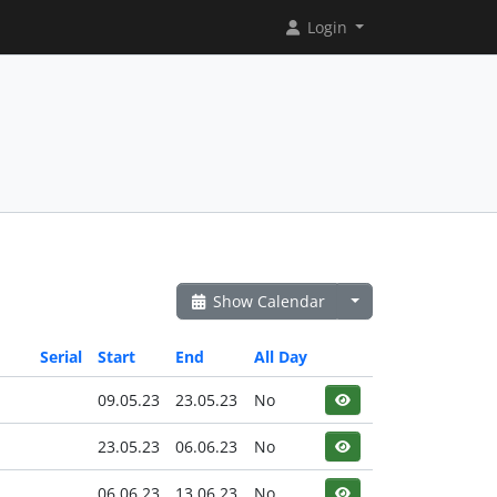
Login
Show Calendar
Serial
Start
End
All Day
09.05.23
23.05.23
No
23.05.23
06.06.23
No
06.06.23
13.06.23
No