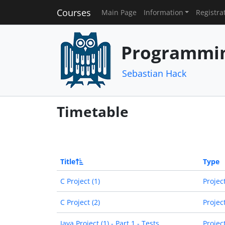
Courses
Main Page
Information
Registra
Programmin
Sebastian Hack
Timetable
Title
Type
C Project (1)
Projec
C Project (2)
Projec
Java Project (1) - Part 1 - Tests
Projec