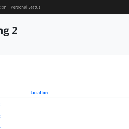
tion
Personal Status
g 2
Location
t
t
t