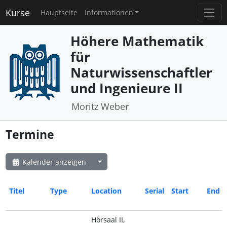
Kurse
Hauptseite
Informationen
Höhere Mathematik
für
Naturwissenschaftler
und Ingenieure II
Moritz Weber
Termine
Kalender anzeigen
Titel
Type
Location
Serial
Start
End
Hörsaal II,