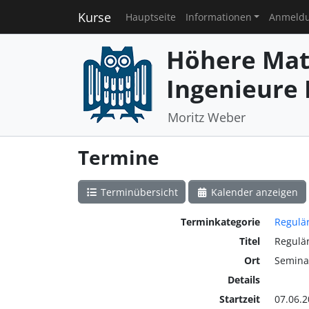
Kurse
Hauptseite
Informationen
Anmeld
Höhere Mat
Ingenieure I
Moritz Weber
Termine
Terminübersicht
Kalender anzeigen
Terminkategorie
Regulä
Titel
Regulä
Ort
Semina
Details
Startzeit
07.06.2