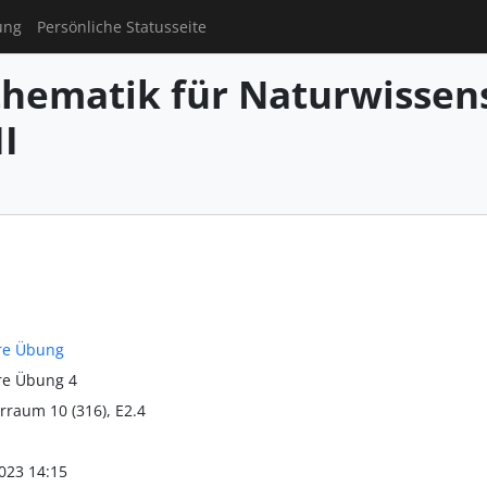
ung
Persönliche Statusseite
hematik für Naturwissens
I
re Übung
re Übung 4
rraum 10 (316), E2.4
023 14:15