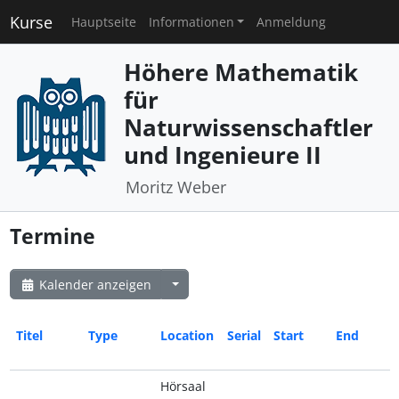
Kurse
Hauptseite
Informationen
Anmeldung
Höhere Mathematik
für
Naturwissenschaftler
und Ingenieure II
Moritz Weber
Termine
Kalender anzeigen
Titel
Type
Location
Serial
Start
End
Hörsaal