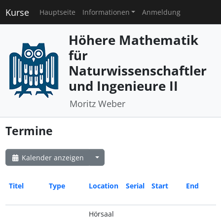
Kurse
Hauptseite
Informationen
Anmeldung
Höhere Mathematik
für
Naturwissenschaftler
und Ingenieure II
Moritz Weber
Termine
Kalender anzeigen
Titel
Type
Location
Serial
Start
End
Hörsaal