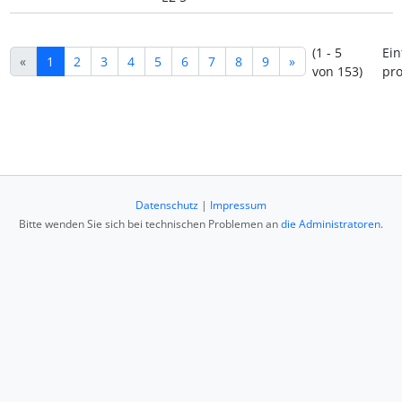
(1 - 5
Ein
«
1
2
3
4
5
6
7
8
9
»
von 153)
pro
Datenschutz
|
Impressum
Bitte wenden Sie sich bei technischen Problemen an
die Administratoren
.