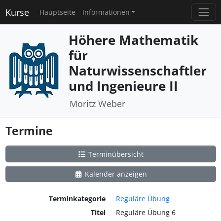
Kurse
Hauptseite
Informationen
Höhere Mathematik
für
Naturwissenschaftler
und Ingenieure II
Moritz Weber
Termine
Terminübersicht
Kalender anzeigen
Terminkategorie
Reguläre Übung
Titel
Reguläre Übung 6