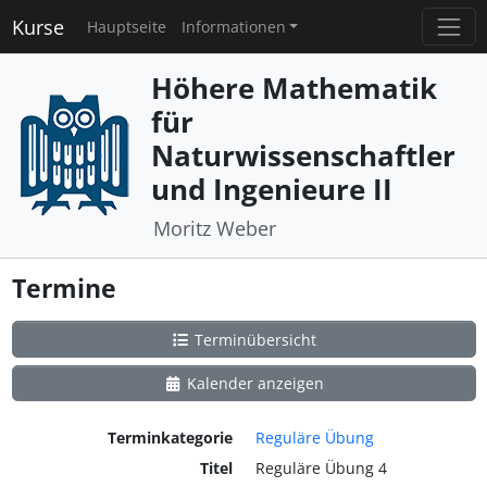
Kurse
Hauptseite
Informationen
Höhere Mathematik
für
Naturwissenschaftler
und Ingenieure II
Moritz Weber
Termine
Terminübersicht
Kalender anzeigen
Terminkategorie
Reguläre Übung
Titel
Reguläre Übung 4