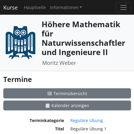
Kurse
Hauptseite
Informationen
Höhere Mathematik
für
Naturwissenschaftler
und Ingenieure II
Moritz Weber
Termine
Terminübersicht
Kalender anzeigen
Terminkategorie
Reguläre Übung
Titel
Reguläre Übung 1