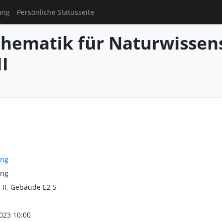
ung
Persönliche Statusseite
hematik für Naturwissens
I
ung
ung
 II, Gebäude E2 5
023 10:00