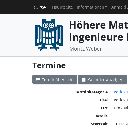
Kurse
Hauptseite
Informationen
Anmeld
Höhere Mat
Ingenieure I
Moritz Weber
Termine
Terminübersicht
Kalender anzeigen
Terminkategorie
Vorles
Titel
Vorles
Ort
Hörsaal
Details
Startzeit
10.07.2