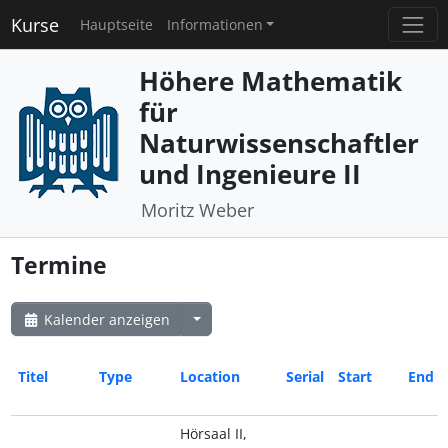
Kurse
Hauptseite
Informationen
Höhere Mathematik
für
Naturwissenschaftler
und Ingenieure II
Moritz Weber
Termine
Kalender anzeigen
Titel
Type
Location
Serial
Start
End
Hörsaal II,