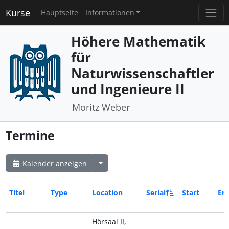
Kurse
Hauptseite
Informationen
Höhere Mathematik
für
Naturwissenschaftler
und Ingenieure II
Moritz Weber
Termine
Kalender anzeigen
Titel
Type
Location
Serial
Start
En
Hörsaal II,