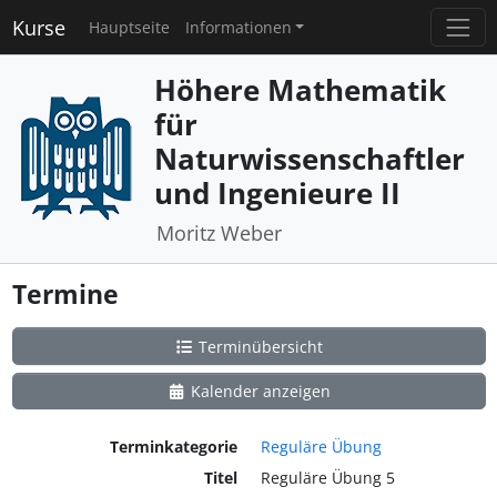
Kurse
Hauptseite
Informationen
Höhere Mathematik
für
Naturwissenschaftler
und Ingenieure II
Moritz Weber
Termine
Terminübersicht
Kalender anzeigen
Terminkategorie
Reguläre Übung
Titel
Reguläre Übung 5