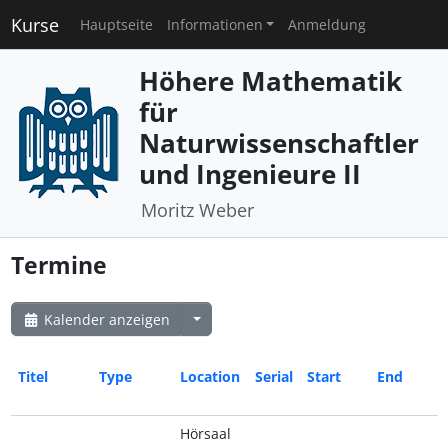
Kurse
Hauptseite
Informationen
Anmeldung
Höhere Mathematik
für
Naturwissenschaftler
und Ingenieure II
Moritz Weber
Termine
Kalender anzeigen
Titel
Type
Location
Serial
Start
End
Hörsaal