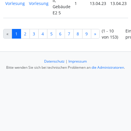
II,
Vorlesung
Vorlesung
1
13.04.23
13.04.23
Gebäude
E2 5
(1 - 10
Ei
«
1
2
3
4
5
6
7
8
9
»
von 153)
pr
Datenschutz
|
Impressum
Bitte wenden Sie sich bei technischen Problemen an
die Administratoren
.