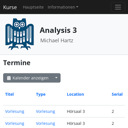
Kurse
Hauptseite
Informationen
Analysis 3
Michael Hartz
Termine
Kalender anzeigen
Titel
Type
Location
Serial
Vorlesung
Vorlesung
Hörsaal 3
2
Vorlesung
Vorlesung
Hörsaal 3
2