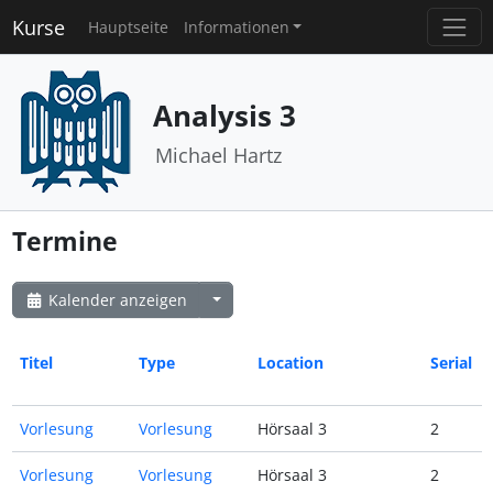
Kurse
Hauptseite
Informationen
Analysis 3
Michael Hartz
Termine
Kalender anzeigen
Titel
Type
Location
Serial
Vorlesung
Vorlesung
Hörsaal 3
2
Vorlesung
Vorlesung
Hörsaal 3
2