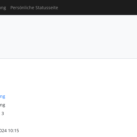
ung
Persönliche Statusseite
ung
ung
l 3
024 10:15