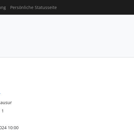
ung
Persönliche Statusseite
r
lausur
l 1
024 10:00