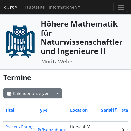
Kurse
Hauptseite
Informationen
Höhere Mathematik
für
Naturwissenschaftler
und Ingenieure II
Moritz Weber
Termine
Kalender anzeigen
Titel
Type
Location
Serial
Star
Präsenzübung
Hörsaal IV,
Präsenzübung
01.0