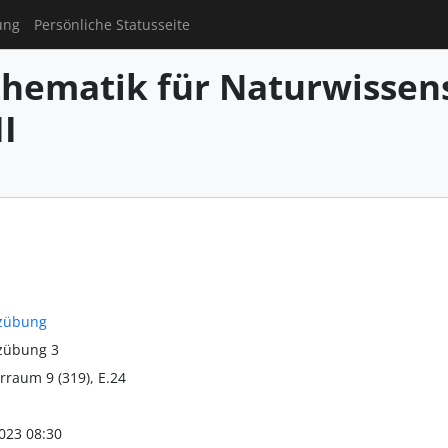
ung
Persönliche Statusseite
hematik für Naturwissens
I
zübung
zübung 3
raum 9 (319), E.24
023 08:30