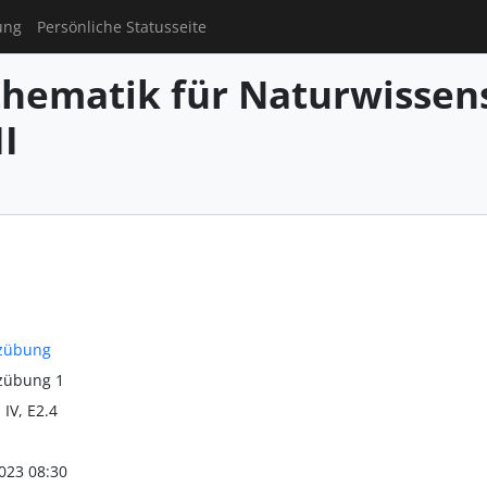
ung
Persönliche Statusseite
hematik für Naturwissens
I
zübung
zübung 1
 IV, E2.4
023 08:30