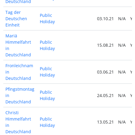
Deutschland
Tag der
Public
Deutschen
03.10.21
N/A
Y
Holiday
Einheit
Mariä
Himmelfahrt
Public
15.08.21
N/A
Y
in
Holiday
Deutschland
Fronleichnam
Public
in
03.06.21
N/A
Y
Holiday
Deutschland
Pfingstmontag
Public
in
24.05.21
N/A
Y
Holiday
Deutschland
Christi
Himmelfahrt
Public
13.05.21
N/A
Y
in
Holiday
Deutschland