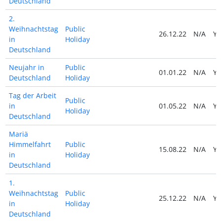
Deutschland
2.
Weihnachtstag
Public
26.12.22
N/A
Y
in
Holiday
Deutschland
Neujahr in
Public
01.01.22
N/A
Y
Deutschland
Holiday
Tag der Arbeit
Public
in
01.05.22
N/A
Y
Holiday
Deutschland
Mariä
Himmelfahrt
Public
15.08.22
N/A
Y
in
Holiday
Deutschland
1.
Weihnachtstag
Public
25.12.22
N/A
Y
in
Holiday
Deutschland