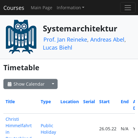
Courses
Main Page
Information
Systemarchitektur
Prof. Jan Reineke
,
Andreas Abel
,
Lucas Biehl
Timetable
Show Calendar
Title
Type
Location
Serial
Start
End
Al
D
Christi
Himmelfahrt
Public
26.05.22
N/A
Y
in
Holiday