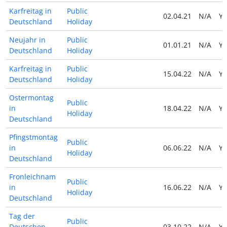
Karfreitag in
Public
02.04.21
N/A
Y
Deutschland
Holiday
Neujahr in
Public
01.01.21
N/A
Y
Deutschland
Holiday
Karfreitag in
Public
15.04.22
N/A
Y
Deutschland
Holiday
Ostermontag
Public
in
18.04.22
N/A
Y
Holiday
Deutschland
Pfingstmontag
Public
in
06.06.22
N/A
Y
Holiday
Deutschland
Fronleichnam
Public
in
16.06.22
N/A
Y
Holiday
Deutschland
Tag der
Public
Deutschen
03.10.22
N/A
Y