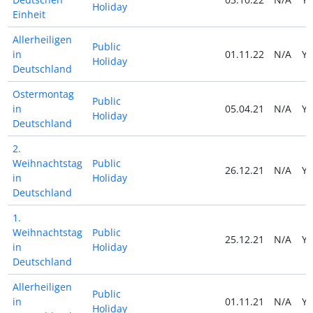
Holiday
Einheit
Allerheiligen
Public
in
01.11.22
N/A
Y
Holiday
Deutschland
Ostermontag
Public
in
05.04.21
N/A
Y
Holiday
Deutschland
2.
Weihnachtstag
Public
26.12.21
N/A
Y
in
Holiday
Deutschland
1.
Weihnachtstag
Public
25.12.21
N/A
Y
in
Holiday
Deutschland
Allerheiligen
Public
in
01.11.21
N/A
Y
Holiday