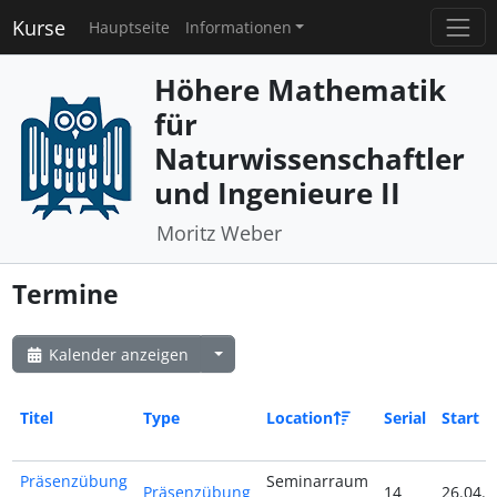
Kurse
Hauptseite
Informationen
Höhere Mathematik
für
Naturwissenschaftler
und Ingenieure II
Moritz Weber
Termine
Kalender anzeigen
Titel
Type
Location
Serial
Start
Präsenzübung
Seminarraum
Präsenzübung
14
26.04.2