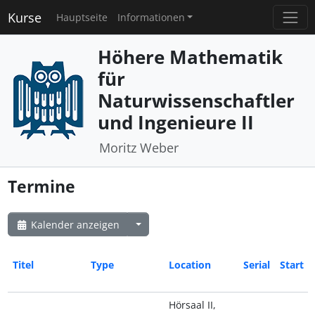
Kurse
Hauptseite
Informationen
Höhere Mathematik
für
Naturwissenschaftler
und Ingenieure II
Moritz Weber
Termine
Kalender anzeigen
Titel
Type
Location
Serial
Start
Hörsaal II,