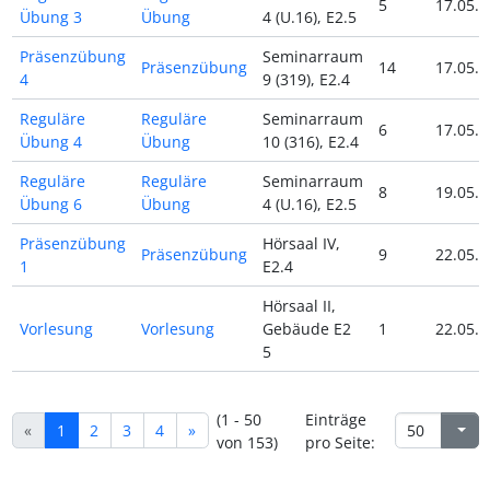
5
17.05.2
Übung 3
Übung
4 (U.16), E2.5
Präsenzübung
Seminarraum
Präsenzübung
14
17.05.2
4
9 (319), E2.4
Reguläre
Reguläre
Seminarraum
6
17.05.2
Übung 4
Übung
10 (316), E2.4
Reguläre
Reguläre
Seminarraum
8
19.05.2
Übung 6
Übung
4 (U.16), E2.5
Präsenzübung
Hörsaal IV,
Präsenzübung
9
22.05.2
1
E2.4
Hörsaal II,
Vorlesung
Vorlesung
Gebäude E2
1
22.05.2
5
(1 - 50
Einträge
«
1
2
3
4
»
von 153)
pro Seite: