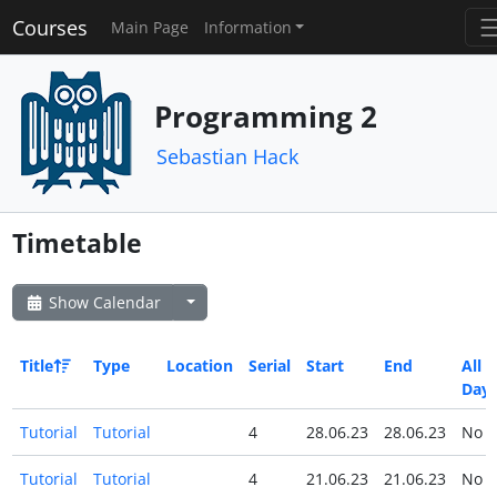
Courses
Main Page
Information
Programming 2
Sebastian Hack
Timetable
Show Calendar
Title
Type
Location
Serial
Start
End
All
Day
Tutorial
Tutorial
4
28.06.23
28.06.23
No
Tutorial
Tutorial
4
21.06.23
21.06.23
No