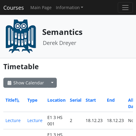
Courses
Main Page
Information
Semantics
Derek Dreyer
Timetable
Show Calendar
Title
Type
Location
Serial
Start
End
All
Day
E1 3 HS
Lecture
Lecture
2
18.12.23
18.12.23
No
001
E1 3 HS