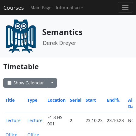
Courses
Main Page
Information
Semantics
Derek Dreyer
Timetable
Show Calendar
Title
Type
Location
Serial
Start
End
All
Day
E1 3 HS
Lecture
Lecture
2
23.10.23
23.10.23
No
001
Office
Office