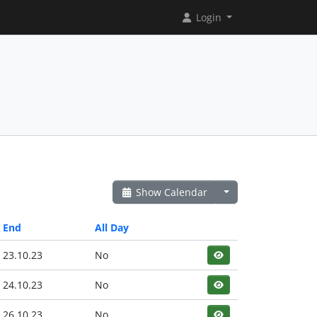
Login
Show Calendar
End
All Day
23.10.23
No
24.10.23
No
26.10.23
No