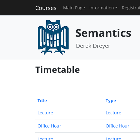
Courses
Main Page
Information
Registra
Semantics
Derek Dreyer
Timetable
Title
Type
Lecture
Lecture
Office Hour
Office Hour
Lecture
Lecture