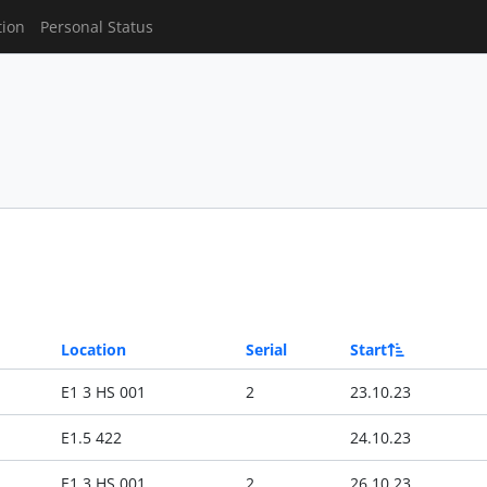
tion
Personal Status
Location
Serial
Start
E1 3 HS 001
2
23.10.23
E1.5 422
24.10.23
E1 3 HS 001
2
26.10.23