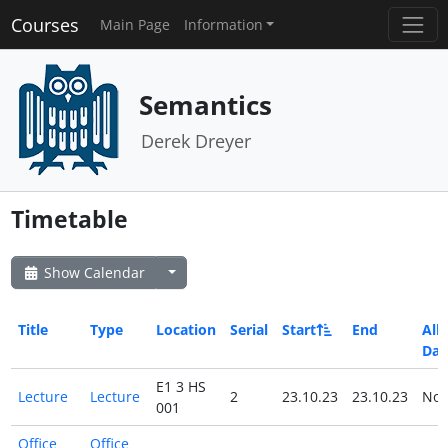
Courses
Main Page
Information
Semantics
Derek Dreyer
Timetable
Show Calendar
Title
Type
Location
Serial
Start
End
All
Day
E1 3 HS
Lecture
Lecture
2
23.10.23
23.10.23
No
001
Office
Office