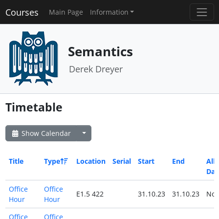
Courses
Main Page
Information
Semantics
Derek Dreyer
Timetable
Show Calendar
Title
Type
Location
Serial
Start
End
All
Day
Office
Office
E1.5 422
31.10.23
31.10.23
No
Hour
Hour
Office
Office