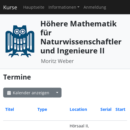
Kurse
Hauptseite
Informationen
Anmeldung
Höhere Mathematik
für
Naturwissenschaftler
und Ingenieure II
Moritz Weber
Termine
Kalender anzeigen
Titel
Type
Location
Serial
Start
Hörsaal II,