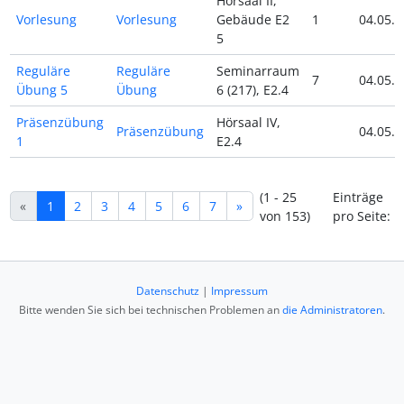
Hörsaal II,
Vorlesung
Vorlesung
Gebäude E2
1
04.05.2
5
Reguläre
Reguläre
Seminarraum
7
04.05.2
Übung 5
Übung
6 (217), E2.4
Präsenzübung
Hörsaal IV,
Präsenzübung
04.05.2
1
E2.4
(1 - 25
Einträge
«
1
2
3
4
5
6
7
»
von 153)
pro Seite:
Datenschutz
|
Impressum
Bitte wenden Sie sich bei technischen Problemen an
die Administratoren
.