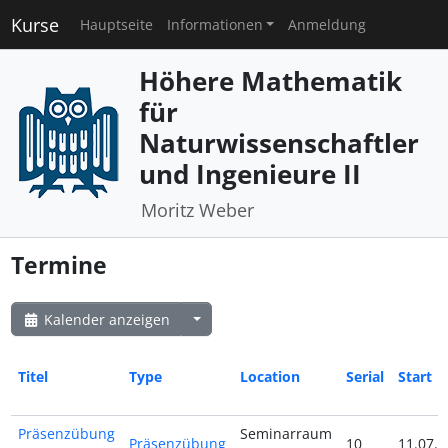
Kurse
Hauptseite
Informationen
Anmeldung
Höhere Mathematik
für
Naturwissenschaftler
und Ingenieure II
Moritz Weber
Termine
Kalender anzeigen
Titel
Type
Location
Serial
Start
Präsenzübung
Seminarraum
Präsenzübung
10
11.07.2