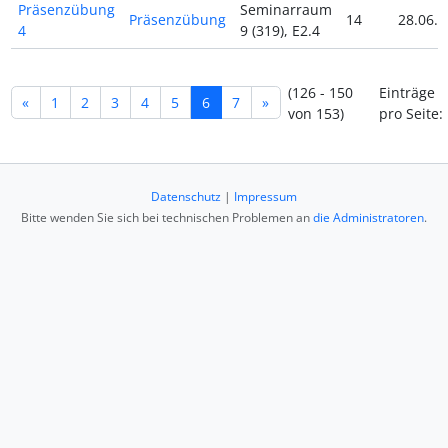
Präsenzübung
Seminarraum
Präsenzübung
14
28.06.2
4
9 (319), E2.4
(126 - 150
Einträge
«
1
2
3
4
5
6
7
»
von 153)
pro Seite:
Datenschutz
|
Impressum
Bitte wenden Sie sich bei technischen Problemen an
die Administratoren
.