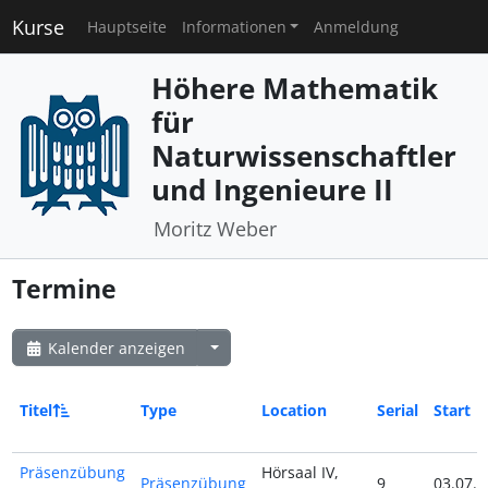
Kurse
Hauptseite
Informationen
Anmeldung
Höhere Mathematik
für
Naturwissenschaftler
und Ingenieure II
Moritz Weber
Termine
Kalender anzeigen
Titel
Type
Location
Serial
Start
Präsenzübung
Hörsaal IV,
Präsenzübung
9
03.07.2