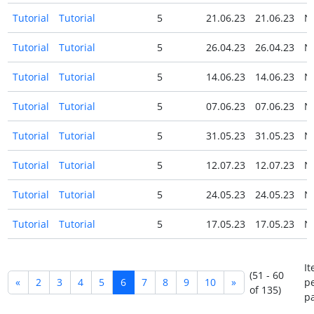
Tutorial
Tutorial
5
21.06.23
21.06.23
N
Tutorial
Tutorial
5
26.04.23
26.04.23
N
Tutorial
Tutorial
5
14.06.23
14.06.23
N
Tutorial
Tutorial
5
07.06.23
07.06.23
N
Tutorial
Tutorial
5
31.05.23
31.05.23
N
Tutorial
Tutorial
5
12.07.23
12.07.23
N
Tutorial
Tutorial
5
24.05.23
24.05.23
N
Tutorial
Tutorial
5
17.05.23
17.05.23
N
I
(51 - 60
«
2
3
4
5
6
7
8
9
10
»
p
of 135)
p