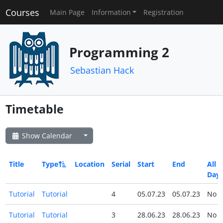
Courses
Main Page
Information
Registration
Programming 2
Sebastian Hack
Timetable
Show Calendar
Title
Type
Location
Serial
Start
End
All
Day
Tutorial
Tutorial
4
05.07.23
05.07.23
No
Tutorial
Tutorial
3
28.06.23
28.06.23
No