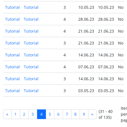
Tutorial
Tutorial
3
10.05.23
10.05.23
No
Tutorial
Tutorial
4
28.06.23
28.06.23
No
Tutorial
Tutorial
4
21.06.23
21.06.23
No
Tutorial
Tutorial
3
21.06.23
21.06.23
No
Tutorial
Tutorial
4
14.06.23
14.06.23
No
Tutorial
Tutorial
4
07.06.23
07.06.23
No
Tutorial
Tutorial
3
14.06.23
14.06.23
No
Tutorial
Tutorial
3
03.05.23
03.05.23
No
Ite
(31 - 40
«
1
2
3
4
5
6
7
8
9
»
pe
of 135)
pag