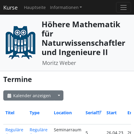
Kurse
Hauptseite
Informationen
Höhere Mathematik
für
Naturwissenschaftler
und Ingenieure II
Moritz Weber
Termine
Kalender anzeigen
Titel
Type
Location
Serial
Start
En
Reguläre
Reguläre
Seminarraum
5
26.04.23
26.