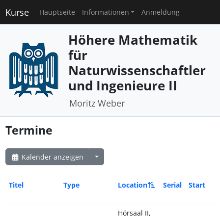
Kurse
Hauptseite
Informationen
Anmeldung
Höhere Mathematik
für
Naturwissenschaftler
und Ingenieure II
Moritz Weber
Termine
Kalender anzeigen
Titel
Type
Location
Serial
Start
Hörsaal II,