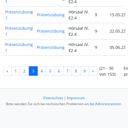
1
E2.4
Präsenzübung
Hörsaal IV,
Präsenzübung
9
15.05.23
1
E2.4
Präsenzübung
Hörsaal IV,
Präsenzübung
9
22.05.23
1
E2.4
Präsenzübung
Hörsaal IV,
Präsenzübung
9
05.06.23
1
E2.4
(21 - 30
Ei
«
1
2
3
4
5
6
7
8
9
»
von 153)
pr
Datenschutz
|
Impressum
Bitte wenden Sie sich bei technischen Problemen an
die Administratoren
.