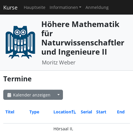
Kurse
Hauptseite
Informationen
Anmeldung
Höhere Mathematik
für
Naturwissenschaftler
und Ingenieure II
Moritz Weber
Termine
Kalender anzeigen
Titel
Type
Location
Serial
Start
End
Hörsaal II,