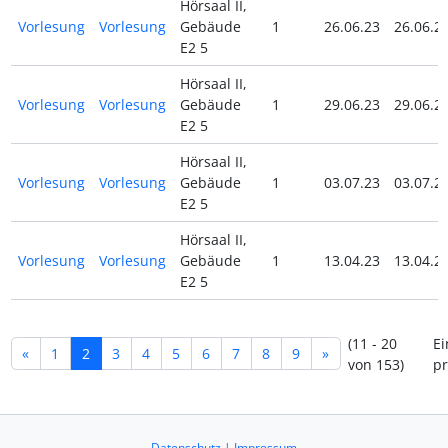
Hörsaal II,
Vorlesung
Vorlesung
Gebäude
1
26.06.23
26.06.2
E2 5
Hörsaal II,
Vorlesung
Vorlesung
Gebäude
1
29.06.23
29.06.2
E2 5
Hörsaal II,
Vorlesung
Vorlesung
Gebäude
1
03.07.23
03.07.2
E2 5
Hörsaal II,
Vorlesung
Vorlesung
Gebäude
1
13.04.23
13.04.2
E2 5
(11 - 20
Ei
«
1
2
3
4
5
6
7
8
9
»
von 153)
pr
Datenschutz
|
Impressum