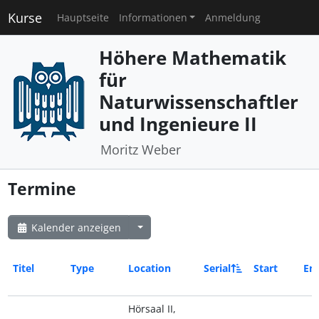
Kurse
Hauptseite
Informationen
Anmeldung
Höhere Mathematik
für
Naturwissenschaftler
und Ingenieure II
Moritz Weber
Termine
Kalender anzeigen
Titel
Type
Location
Serial
Start
En
Hörsaal II,