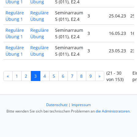
Übung 1
Übung
5 (011), E2.4
Reguläre
Reguläre
Seminarraum
3
25.04.23
25.
Übung 1
Übung
5 (011), E2.4
Reguläre
Reguläre
Seminarraum
3
16.05.23
16.
Übung 1
Übung
5 (011), E2.4
Reguläre
Reguläre
Seminarraum
3
23.05.23
23.
Übung 1
Übung
5 (011), E2.4
(21 - 30
Ei
«
1
2
3
4
5
6
7
8
9
»
von 153)
pr
Datenschutz
|
Impressum
Bitte wenden Sie sich bei technischen Problemen an
die Administratoren
.