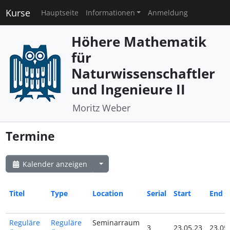
Kurse
Hauptseite
Informationen
Anmeldung
Höhere Mathematik
für
Naturwissenschaftler
und Ingenieure II
Moritz Weber
Termine
Kalender anzeigen
Titel
Type
Location
Serial
Start
End
Reguläre
Reguläre
Seminarraum
3
23.05.23
23.05