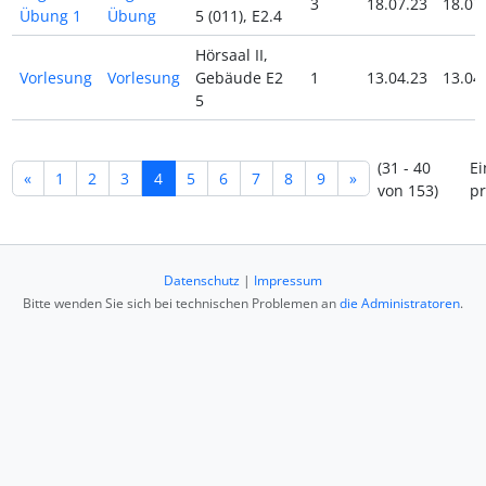
3
18.07.23
18.07
Übung 1
Übung
5 (011), E2.4
Hörsaal II,
Vorlesung
Vorlesung
Gebäude E2
1
13.04.23
13.04
5
(31 - 40
Ei
«
1
2
3
4
5
6
7
8
9
»
von 153)
pr
Datenschutz
|
Impressum
Bitte wenden Sie sich bei technischen Problemen an
die Administratoren
.