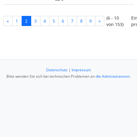
(6 - 10
Ei
«
1
2
3
4
5
6
7
8
9
»
von 153)
pr
Datenschutz
|
Impressum
Bitte wenden Sie sich bei technischen Problemen an
die Administratoren
.