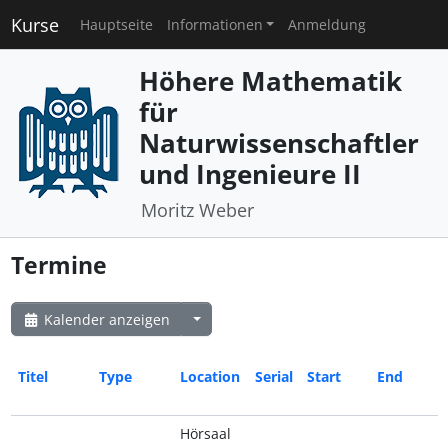
Kurse
Hauptseite
Informationen
Anmeldung
Höhere Mathematik
für
Naturwissenschaftler
und Ingenieure II
Moritz Weber
Termine
Kalender anzeigen
Titel
Type
Location
Serial
Start
End
Hörsaal