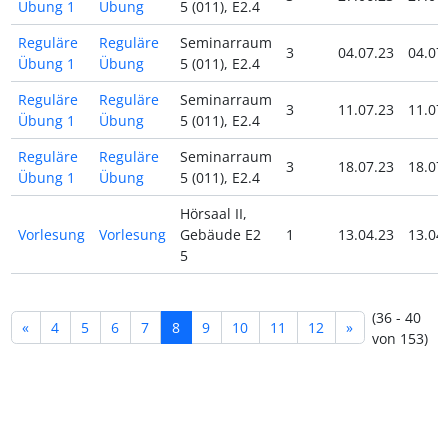
Übung 1
Übung
5 (011), E2.4
Reguläre
Reguläre
Seminarraum
3
04.07.23
04.07
Übung 1
Übung
5 (011), E2.4
Reguläre
Reguläre
Seminarraum
3
11.07.23
11.07
Übung 1
Übung
5 (011), E2.4
Reguläre
Reguläre
Seminarraum
3
18.07.23
18.07
Übung 1
Übung
5 (011), E2.4
Hörsaal II,
Vorlesung
Vorlesung
Gebäude E2
1
13.04.23
13.04
5
(36 - 40
«
4
5
6
7
8
9
10
11
12
»
von 153)