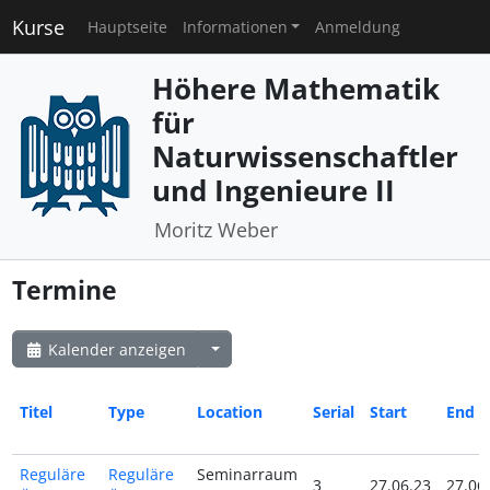
Kurse
Hauptseite
Informationen
Anmeldung
Höhere Mathematik
für
Naturwissenschaftler
und Ingenieure II
Moritz Weber
Termine
Kalender anzeigen
Titel
Type
Location
Serial
Start
End
Reguläre
Reguläre
Seminarraum
3
27.06.23
27.06