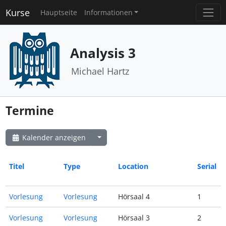
Kurse
Hauptseite
Informationen
Analysis 3
Michael Hartz
Termine
Kalender anzeigen
Titel
Type
Location
Serial
Vorlesung
Vorlesung
Hörsaal 4
1
Vorlesung
Vorlesung
Hörsaal 3
2