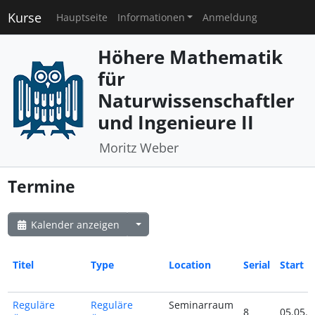
Kurse
Hauptseite
Informationen
Anmeldung
Höhere Mathematik
für
Naturwissenschaftler
und Ingenieure II
Moritz Weber
Termine
Kalender anzeigen
Titel
Type
Location
Serial
Start
Reguläre
Reguläre
Seminarraum
8
05.05.2