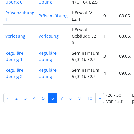
Übung 6
Übung
4 (U.16), E2.5
Präsenzübung
Hörsaal IV,
Präsenzübung
9
08.05.2
1
E2.4
Hörsaal II,
Vorlesung
Vorlesung
Gebäude E2
1
08.05.2
5
Reguläre
Reguläre
Seminarraum
3
09.05.2
Übung 1
Übung
5 (011), E2.4
Reguläre
Reguläre
Seminarraum
4
09.05.2
Übung 2
Übung
5 (011), E2.4
(26 - 30
E
«
2
3
4
5
6
7
8
9
10
»
von 153)
p