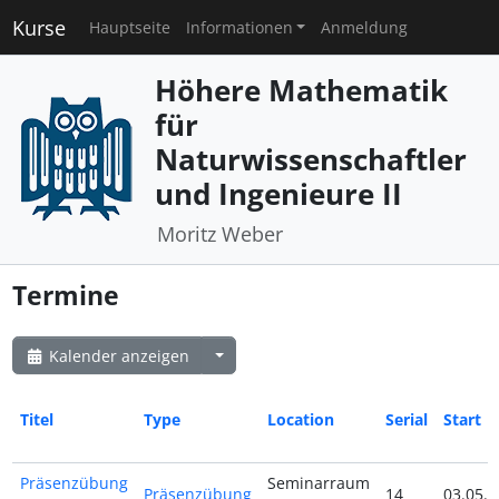
Kurse
Hauptseite
Informationen
Anmeldung
Höhere Mathematik
für
Naturwissenschaftler
und Ingenieure II
Moritz Weber
Termine
Kalender anzeigen
Titel
Type
Location
Serial
Start
Präsenzübung
Seminarraum
Präsenzübung
14
03.05.2