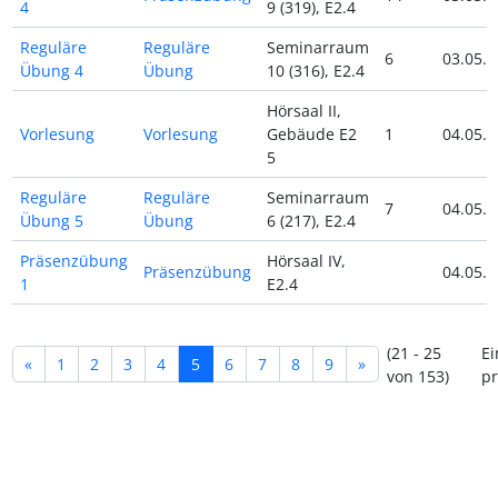
4
9 (319), E2.4
Reguläre
Reguläre
Seminarraum
6
03.05.2
Übung 4
Übung
10 (316), E2.4
Hörsaal II,
Vorlesung
Vorlesung
Gebäude E2
1
04.05.2
5
Reguläre
Reguläre
Seminarraum
7
04.05.2
Übung 5
Übung
6 (217), E2.4
Präsenzübung
Hörsaal IV,
Präsenzübung
04.05.2
1
E2.4
(21 - 25
Ei
«
1
2
3
4
5
6
7
8
9
»
von 153)
pr