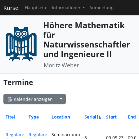
Kurse
Hauptseite
Informationen
Anmeldung
Höhere Mathematik
für
Naturwissenschaftler
und Ingenieure II
Moritz Weber
Termine
Kalender anzeigen
Titel
Type
Location
Serial
Start
End
Reguläre
Reguläre
Seminarraum
3
09.05.23
09.05