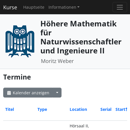
Kurse
Hauptseite
Informationen
Höhere Mathematik
für
Naturwissenschaftler
und Ingenieure II
Moritz Weber
Termine
Kalender anzeigen
Titel
Type
Location
Serial
Start
Hörsaal II,