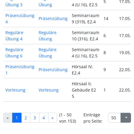
5
17.05.2
Übung 3
Übung
4 (U.16), E2.5
Präsenzübung
Seminarraum
Präsenzübung
14
17.05.2
4
9 (319), E2.4
Reguläre
Reguläre
Seminarraum
6
17.05.2
Übung 4
Übung
10 (316), E2.4
Reguläre
Reguläre
Seminarraum
8
19.05.2
Übung 6
Übung
4 (U.16), E2.5
Präsenzübung
Hörsaal IV,
Präsenzübung
9
22.05.2
1
E2.4
Hörsaal II,
Vorlesung
Vorlesung
Gebäude E2
1
22.05.2
5
(1 - 50
Einträge
«
1
2
3
4
»
von 153)
pro Seite: