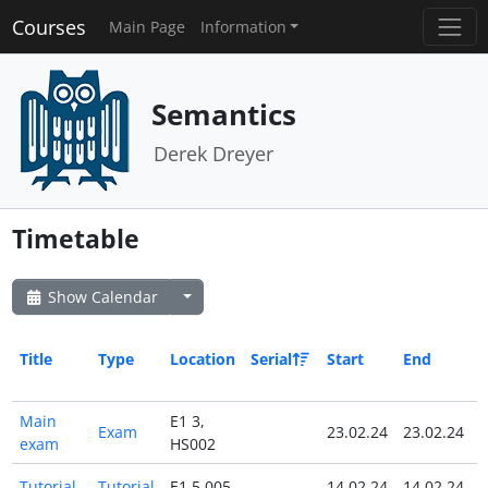
Courses
Main Page
Information
Semantics
Derek Dreyer
Timetable
Show Calendar
Title
Type
Location
Serial
Start
End
A
Main
E1 3,
Exam
23.02.24
23.02.24
exam
HS002
Tutorial
Tutorial
E1 5 005
14.02.24
14.02.24