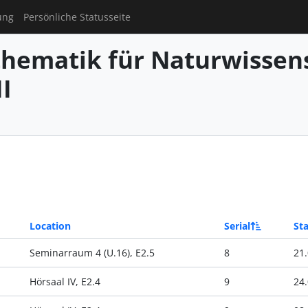
ung
Persönliche Statusseite
hematik für Naturwissens
I
Location
Serial
Sta
Seminarraum 4 (U.16), E2.5
8
21.
Hörsaal IV, E2.4
9
24.