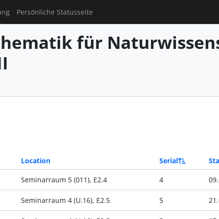
ung
Persönliche Statusseite
hematik für Naturwissens
I
Location
Serial
Sta
Seminarraum 5 (011), E2.4
4
09.
Seminarraum 4 (U.16), E2.5
5
21.