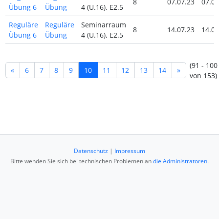
8
07.07.23
07.07
Übung 6
Übung
4 (U.16), E2.5
Reguläre
Reguläre
Seminarraum
8
14.07.23
14.07
Übung 6
Übung
4 (U.16), E2.5
(91 - 100
«
6
7
8
9
10
11
12
13
14
»
von 153)
Datenschutz
|
Impressum
Bitte wenden Sie sich bei technischen Problemen an
die Administratoren
.