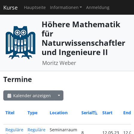
Kurse
Hauptseite
Informationen
Anmeldung
Höhere Mathematik
für
Naturwissenschaftler
und Ingenieure II
Moritz Weber
Termine
Kalender anzeigen
Titel
Type
Location
Serial
Start
End
Reguläre
Reguläre
Seminarraum
8
12.05.23
12.05